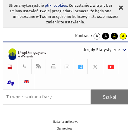
Strona wykorzystuje
pliki cookies
. Korzystanie z witryny bez
zmiany ustawień Twojej przeglądarki oznacza, że będą one
umieszczane w Twoim urządzeniu końcowym. Zawsze możesz
zmienić te ustawienia.
Kontrast:
A
A
A
A
kontrast
kontrast
kontrast
kontra
domyślny
biały
żółty
czarny
Urzędy Statystyczne
tekst
tekst
tekst
na
na
na
czarnym
czarnym
żółtym
Badania ankietowe
Dla mediów