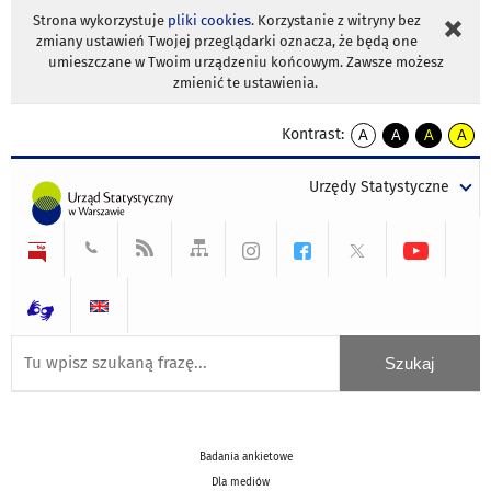
Strona wykorzystuje
pliki cookies
. Korzystanie z witryny bez
zmiany ustawień Twojej przeglądarki oznacza, że będą one
umieszczane w Twoim urządzeniu końcowym. Zawsze możesz
zmienić te ustawienia.
Kontrast:
A
A
A
A
kontrast
kontrast
kontrast
kontra
domyślny
biały
żółty
czarny
Urzędy Statystyczne
tekst
tekst
tekst
na
na
na
czarnym
czarnym
żółtym
Badania ankietowe
Dla mediów