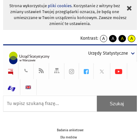
Strona wykorzystuje
pliki cookies
. Korzystanie z witryny bez
zmiany ustawień Twojej przeglądarki oznacza, że będą one
umieszczane w Twoim urządzeniu końcowym. Zawsze możesz
zmienić te ustawienia.
Kontrast:
A
A
A
A
kontrast
kontrast
kontrast
kontra
domyślny
biały
żółty
czarny
Urzędy Statystyczne
tekst
tekst
tekst
na
na
na
czarnym
czarnym
żółtym
Badania ankietowe
Dla mediów