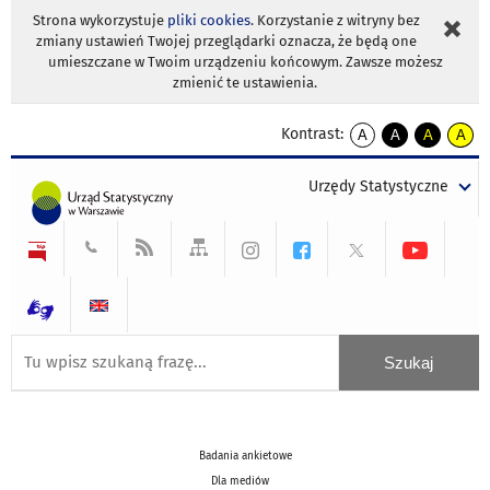
Strona wykorzystuje
pliki cookies
. Korzystanie z witryny bez
zmiany ustawień Twojej przeglądarki oznacza, że będą one
umieszczane w Twoim urządzeniu końcowym. Zawsze możesz
zmienić te ustawienia.
Kontrast:
A
A
A
A
kontrast
kontrast
kontrast
kontra
domyślny
biały
żółty
czarny
Urzędy Statystyczne
tekst
tekst
tekst
na
na
na
czarnym
czarnym
żółtym
Badania ankietowe
Dla mediów