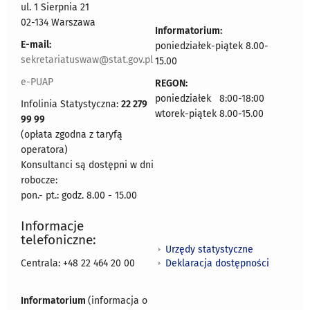
ul. 1 Sierpnia 21
02-134 Warszawa
Informatorium:
E-mail:
poniedziałek-piątek 8.00-
sekretariatuswaw@stat.gov.pl
15.00
e-PUAP
REGON:
poniedziałek 8:00-18:00
Infolinia Statystyczna:
22 279
wtorek-piątek 8.00-15.00
99 99
(opłata zgodna z taryfą
operatora)
Konsultanci są dostępni w dni
robocze:
pon.- pt.: godz. 8.00 - 15.00
Informacje
telefoniczne:
Urzędy statystyczne
Deklaracja dostępności
Centrala: +48 22 464 20 00
Informatorium
(informacja o