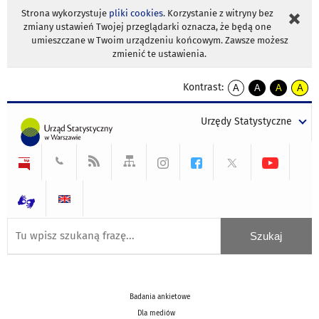
Strona wykorzystuje
pliki cookies
. Korzystanie z witryny bez
zmiany ustawień Twojej przeglądarki oznacza, że będą one
umieszczane w Twoim urządzeniu końcowym. Zawsze możesz
zmienić te ustawienia.
Kontrast:
A
A
A
A
kontrast
kontrast
kontrast
kontra
domyślny
biały
żółty
czarny
Urzędy Statystyczne
tekst
tekst
tekst
na
na
na
czarnym
czarnym
żółtym
Badania ankietowe
Dla mediów