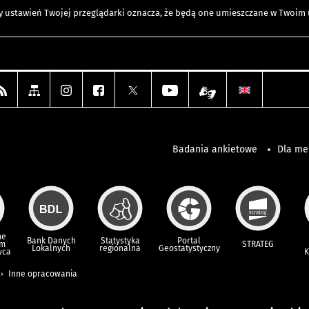
any ustawień Twojej przeglądarki oznacza, że będą one umieszczane w Twoi
Badania ankietowe
Dla m
ne
Bank Danych
Statystyka
Portal
um
STRATEG
Lokalnych
regionalna
Geostatystyczny
wca
K
Inne opracowania