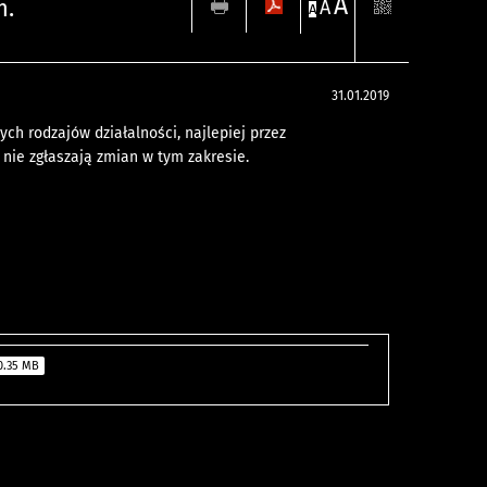
A
m.
A
A
31.01.2019
ch rodzajów działalności, najlepiej przez
 nie zgłaszają zmian w tym zakresie.
0.35 MB