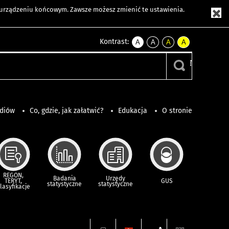
m urządzeniu końcowym. Zawsze możesz zmienić te ustawienia.
Kontrast:
A
A
A
A
kontrast
kontrast
kontrast
kontrast
domyślny
biały
żółty
czarny
tekst
tekst
tekst
na
na
na
czarnym
czarnym
żółtym
ediów
Co, gdzie, jak załatwić?
Edukacja
O stronie
REGON,
Badania
Urzędy
TERYT,
GUS
statystyczne
statystyczne
lasyfikacje