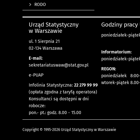
RODO
Urząd Statystyczny
Godziny pracy
w Warszawie
poniedziałek-piątek
ul. 1 Sierpnia 21
02-134 Warszawa
Informatorium:
E-mail:
poniedziałek-piątek
sekretariatuswaw@stat.gov.pl
REGON:
e-PUAP
poniedziałek 8:00-
wtorek-piątek 8.00
Infolinia Statystyczna:
22 279 99 99
(opłata zgodna z taryfą operatora)
Konsultanci są dostępni w dni
robocze:
pon.- pt.: godz. 8.00 - 15.00
Copyright © 1995-2026 Urząd Statystyczny w Warszawie