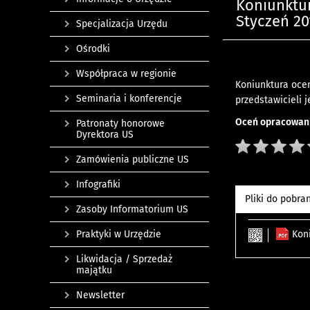
Koniunktu
Styczeń 201
Specjalizacja Urzędu
Ośrodki
Współpraca w regionie
Koniunktura ocen
Seminaria i konferencje
przedstawicieli 
Oceń opracowani
Patronaty honorowe
Dyrektora US
Zamówienia publiczne US
Infografiki
Pliki do pobra
Zasoby Informatorium US
Praktyki w Urzędzie
Kon
Likwidacja / Sprzedaż
majątku
Newsletter