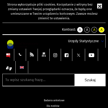
Strona wykorzystuje
pliki cookies
. Korzystanie z witryny bez
zmiany ustawień Twojej przeglądarki oznacza, że będą one
umieszczane w Twoim urządzeniu końcowym. Zawsze możesz
zmienić te ustawienia.
Kontrast:
A
A
A
A
kontrast
kontrast
kontrast
kontra
domyślny
biały
żółty
czarny
Urzędy Statystyczne
tekst
tekst
tekst
na
na
na
czarnym
czarnym
żółtym
Badania ankietowe
Dla mediów