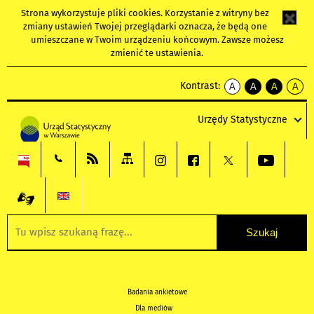
Strona wykorzystuje
pliki cookies
. Korzystanie z witryny bez
zmiany ustawień Twojej przeglądarki oznacza, że będą one
umieszczane w Twoim urządzeniu końcowym. Zawsze możesz
zmienić te ustawienia.
Kontrast:
A
A
A
A
kontrast
kontrast
kontrast
kontra
domyślny
biały
żółty
czarny
Urzędy Statystyczne
tekst
tekst
tekst
na
na
na
czarnym
czarnym
żółtym
Badania ankietowe
Dla mediów