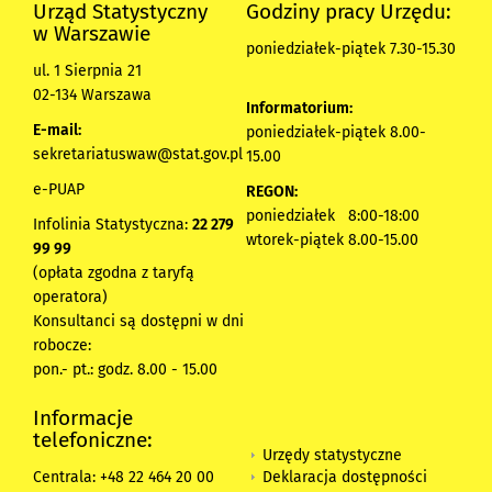
Urząd Statystyczny
Godziny pracy Urzędu:
w Warszawie
poniedziałek-piątek 7.30-15.30
ul. 1 Sierpnia 21
02-134 Warszawa
Informatorium:
E-mail:
poniedziałek-piątek 8.00-
sekretariatuswaw@stat.gov.pl
15.00
e-PUAP
REGON:
poniedziałek 8:00-18:00
Infolinia Statystyczna:
22 279
wtorek-piątek 8.00-15.00
99 99
(opłata zgodna z taryfą
operatora)
Konsultanci są dostępni w dni
robocze:
pon.- pt.: godz. 8.00 - 15.00
Informacje
telefoniczne:
Urzędy statystyczne
Deklaracja dostępności
Centrala: +48 22 464 20 00