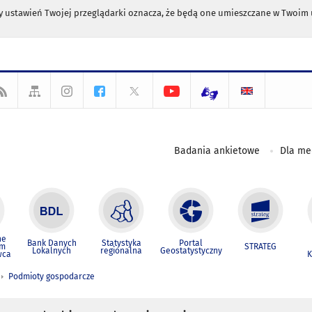
any ustawień Twojej przeglądarki oznacza, że będą one umieszczane w Twoi
Badania ankietowe
Dla m
ne
Bank Danych
Statystyka
Portal
um
STRATEG
Lokalnych
regionalna
Geostatystyczny
wca
K
Podmioty gospodarcze