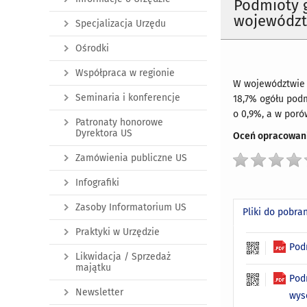
Podmioty 
województw
Specjalizacja Urzędu
Ośrodki
Współpraca w regionie
W województwie m
Seminaria i konferencje
18,7% ogółu pod
o 0,9%, a w poró
Patronaty honorowe
Dyrektora US
Oceń opracowani
Zamówienia publiczne US
Infografiki
Zasoby Informatorium US
Pliki do pobra
Praktyki w Urzędzie
Pod
Likwidacja / Sprzedaż
majątku
Pod
Newsletter
wys