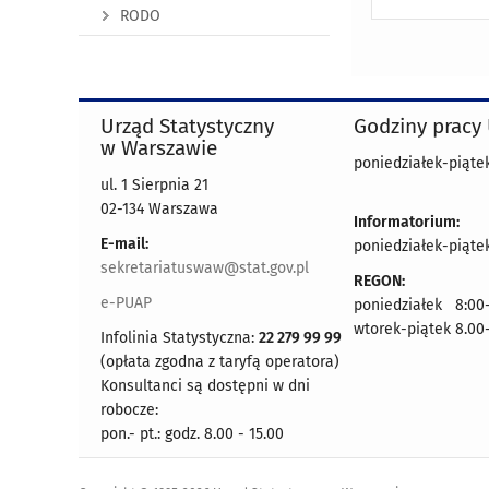
RODO
Urząd Statystyczny
Godziny pracy
w Warszawie
poniedziałek-piątek
ul. 1 Sierpnia 21
02-134 Warszawa
Informatorium:
E-mail:
poniedziałek-piątek
sekretariatuswaw@stat.gov.pl
REGON:
e-PUAP
poniedziałek 8:00-
wtorek-piątek 8.00
Infolinia Statystyczna:
22 279 99 99
(opłata zgodna z taryfą operatora)
Konsultanci są dostępni w dni
robocze:
pon.- pt.: godz. 8.00 - 15.00