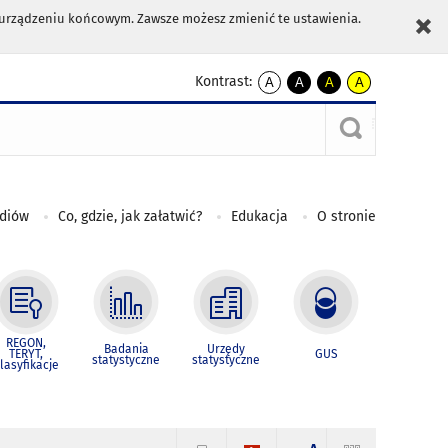
m urządzeniu końcowym. Zawsze możesz zmienić te ustawienia.
Kontrast:
A
A
A
A
kontrast
kontrast
kontrast
kontrast
domyślny
biały
żółty
czarny
tekst
tekst
tekst
na
na
na
czarnym
czarnym
żółtym
ediów
Co, gdzie, jak załatwić?
Edukacja
O stronie
REGON,
Badania
Urzędy
TERYT,
GUS
statystyczne
statystyczne
lasyfikacje