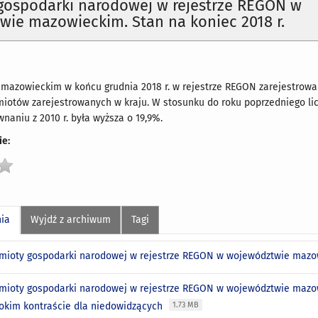
gospodarki narodowej w rejestrze REGON w
ie mazowieckim. Stan na koniec 2018 r.
azowieckim w końcu grudnia 2018 r. w rejestrze REGON zarejestrowan
miotów zarejestrowanych w kraju. W stosunku do roku poprzedniego 
wnaniu z 2010 r. była wyższa o 19,9%.
e:
nia
Wyjdź z archiwum
Tagi
mioty gospodarki narodowej w rejestrze REGON w województwie mazow
mioty gospodarki narodowej w rejestrze REGON w województwie mazowi
okim kontraście dla niedowidzących
1.73 MB