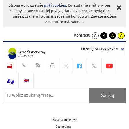
Strona wykorzystuje
pliki cookies
. Korzystanie z witryny bez
zmiany ustawień Twojej przeglądarki oznacza, że będą one
umieszczane w Twoim urządzeniu końcowym. Zawsze możesz
zmienić te ustawienia.
Kontrast:
A
A
A
A
kontrast
kontrast
kontrast
kontra
domyślny
biały
żółty
czarny
Urzędy Statystyczne
tekst
tekst
tekst
na
na
na
czarnym
czarnym
żółtym
Badania ankietowe
Dla mediów