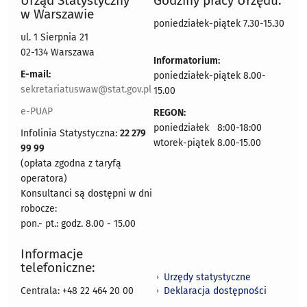
Urząd Statystyczny
Godziny pracy Urzędu:
w Warszawie
poniedziałek-piątek 7.30-15.30
ul. 1 Sierpnia 21
02-134 Warszawa
Informatorium:
E-mail:
poniedziałek-piątek 8.00-
sekretariatuswaw@stat.gov.pl
15.00
e-PUAP
REGON:
poniedziałek 8:00-18:00
Infolinia Statystyczna:
22 279
wtorek-piątek 8.00-15.00
99 99
(opłata zgodna z taryfą
operatora)
Konsultanci są dostępni w dni
robocze:
pon.- pt.: godz. 8.00 - 15.00
Informacje
telefoniczne:
Urzędy statystyczne
Deklaracja dostępności
Centrala: +48 22 464 20 00