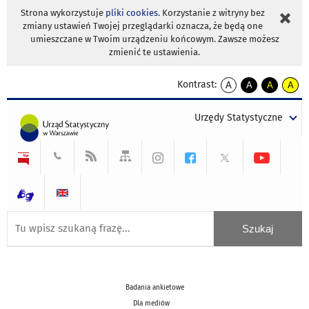
Strona wykorzystuje
pliki cookies
. Korzystanie z witryny bez
zmiany ustawień Twojej przeglądarki oznacza, że będą one
umieszczane w Twoim urządzeniu końcowym. Zawsze możesz
zmienić te ustawienia.
Kontrast:
A
A
A
A
kontrast
kontrast
kontrast
kontra
domyślny
biały
żółty
czarny
Urzędy Statystyczne
tekst
tekst
tekst
na
na
na
czarnym
czarnym
żółtym
Badania ankietowe
Dla mediów