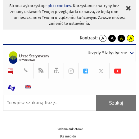
Strona wykorzystuje
pliki cookies
. Korzystanie z witryny bez
zmiany ustawień Twojej przeglądarki oznacza, że będą one
umieszczane w Twoim urządzeniu końcowym. Zawsze możesz
zmienić te ustawienia.
Kontrast:
A
A
A
A
kontrast
kontrast
kontrast
kontra
domyślny
biały
żółty
czarny
Urzędy Statystyczne
tekst
tekst
tekst
na
na
na
czarnym
czarnym
żółtym
Badania ankietowe
Dla mediów