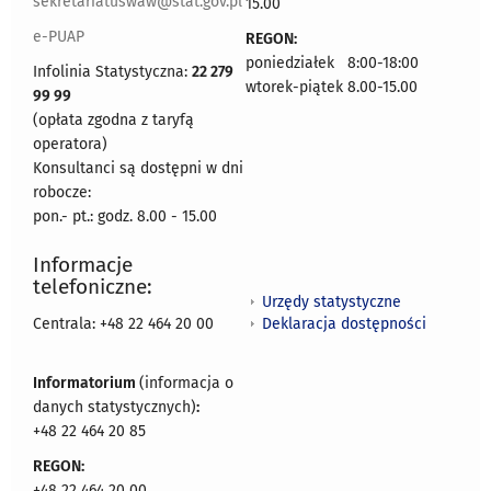
sekretariatuswaw@stat.gov.pl
15.00
e-PUAP
REGON:
poniedziałek 8:00-18:00
Infolinia Statystyczna:
22 279
wtorek-piątek 8.00-15.00
99 99
(opłata zgodna z taryfą
operatora)
Konsultanci są dostępni w dni
robocze:
pon.- pt.: godz. 8.00 - 15.00
Informacje
telefoniczne:
Urzędy statystyczne
Deklaracja dostępności
Centrala: +48 22 464 20 00
Informatorium
(informacja o
danych statystycznych)
:
+48 22 464 20 85
REGON:
+48 22 464 20 00