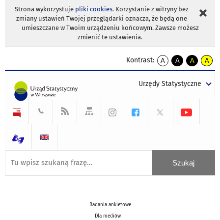
Strona wykorzystuje
pliki cookies
. Korzystanie z witryny bez
zmiany ustawień Twojej przeglądarki oznacza, że będą one
umieszczane w Twoim urządzeniu końcowym. Zawsze możesz
zmienić te ustawienia.
Kontrast:
A
A
A
A
kontrast
kontrast
kontrast
kontra
domyślny
biały
żółty
czarny
Urzędy Statystyczne
tekst
tekst
tekst
na
na
na
czarnym
czarnym
żółtym
Badania ankietowe
Dla mediów