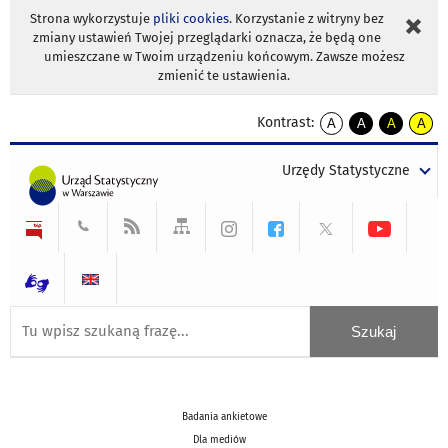
Strona wykorzystuje
pliki cookies
. Korzystanie z witryny bez
zmiany ustawień Twojej przeglądarki oznacza, że będą one
umieszczane w Twoim urządzeniu końcowym. Zawsze możesz
zmienić te ustawienia.
Kontrast:
A
A
A
A
kontrast
kontrast
kontrast
kontra
domyślny
biały
żółty
czarny
Urzędy Statystyczne
tekst
tekst
tekst
na
na
na
czarnym
czarnym
żółtym
Badania ankietowe
Dla mediów