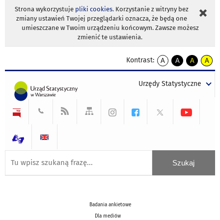
Strona wykorzystuje
pliki cookies
. Korzystanie z witryny bez
zmiany ustawień Twojej przeglądarki oznacza, że będą one
umieszczane w Twoim urządzeniu końcowym. Zawsze możesz
zmienić te ustawienia.
Kontrast:
A
A
A
A
kontrast
kontrast
kontrast
kontra
domyślny
biały
żółty
czarny
Urzędy Statystyczne
tekst
tekst
tekst
na
na
na
czarnym
czarnym
żółtym
Badania ankietowe
Dla mediów