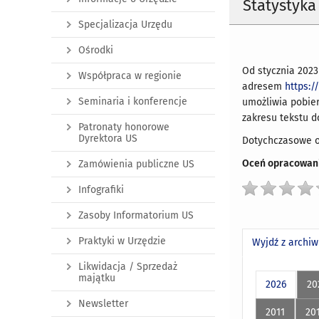
Statystyka
Specjalizacja Urzędu
Ośrodki
Od stycznia 2023
Współpraca w regionie
adresem
https:/
Seminaria i konferencje
umożliwia pobier
zakresu tekstu d
Patronaty honorowe
Dyrektora US
Dotychczasowe o
Oceń opracowani
Zamówienia publiczne US
Infografiki
Zasoby Informatorium US
Praktyki w Urzędzie
Wyjdź z archi
Likwidacja / Sprzedaż
majątku
2026
20
Newsletter
2011
20