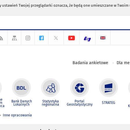
any ustawień Twojej przeglądarki oznacza, że będą one umieszczane w Twoi
Badania ankietowe
Dla m
ne
Bank Danych
Statystyka
Portal
um
STRATEG
Lokalnych
regionalna
Geostatystyczny
wca
K
Inne opracowania