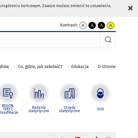
m urządzeniu końcowym. Zawsze możesz zmienić te ustawienia.
Kontrast:
A
A
A
A
kontrast
kontrast
kontrast
kontrast
domyślny
biały
żółty
czarny
tekst
tekst
tekst
na
na
na
czarnym
czarnym
żółtym
ediów
Co, gdzie, jak załatwić?
Edukacja
O stronie
REGON,
Badania
Urzędy
TERYT,
GUS
statystyczne
statystyczne
lasyfikacje