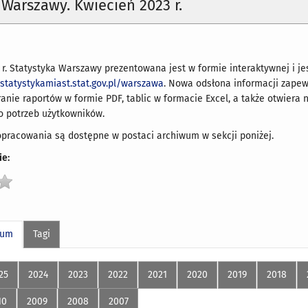
 Warszawy. Kwiecień 2023 r.
 r. Statystyka Warszawy prezentowana jest w formie interaktywnej i j
/statystykamiast.stat.gov.pl/warszawa
. Nowa odsłona informacji zapew
anie raportów w formie PDF, tablic w formacie Excel, a także otwier
o potrzeb użytkowników.
pracowania są dostępne w postaci archiwum w sekcji poniżej.
e:
wum
Tagi
25
2024
2023
2022
2021
2020
2019
2018
10
2009
2008
2007