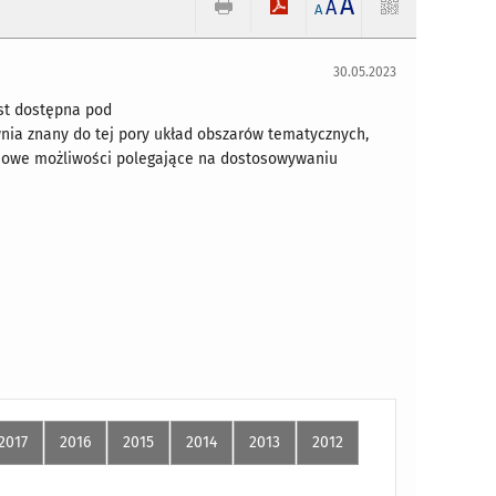
A
A
A
30.05.2023
est dostępna pod
nia znany do tej pory układ obszarów tematycznych,
a nowe możliwości polegające na dostosowywaniu
2017
2016
2015
2014
2013
2012