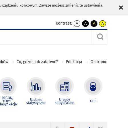
m urządzeniu końcowym. Zawsze możesz zmienić te ustawienia.
Kontrast:
A
A
A
A
kontrast
kontrast
kontrast
kontrast
domyślny
biały
żółty
czarny
tekst
tekst
tekst
na
na
na
czarnym
czarnym
żółtym
ediów
Co, gdzie, jak załatwić?
Edukacja
O stronie
REGON,
Badania
Urzędy
TERYT,
GUS
statystyczne
statystyczne
lasyfikacje