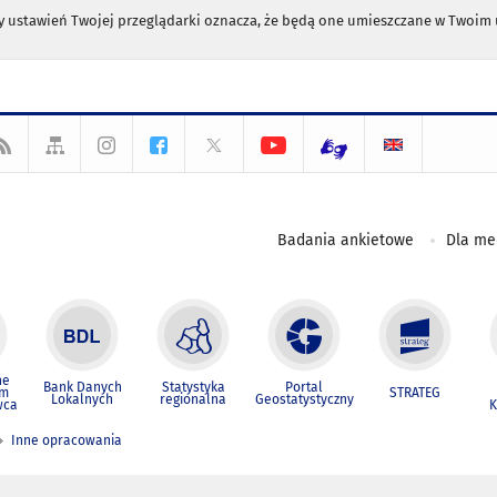
any ustawień Twojej przeglądarki oznacza, że będą one umieszczane w Twoi
Badania ankietowe
Dla m
ne
Bank Danych
Statystyka
Portal
um
STRATEG
Lokalnych
regionalna
Geostatystyczny
wca
K
Inne opracowania