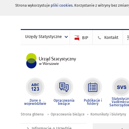
Strona wykorzystuje
pliki cookies
. Korzystanie z witryny bez zmi
Urzędy Statystyczne
Kontakt
BIP
Statystycz
Dane o
Opracowania
Publikacje i
Vademec
województwie
bieżące
foldery
Samorządo
Strona główna
Opracowania bieżące
Komunikaty i biuletyny
Informacje o Urzędzie