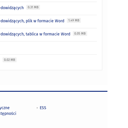
niedowidzących
0.31 MB
iedowidzących, plik w formacie Word
1.49 MB
iedowidzących, tablica w formacie Word
0.05 MB
l
0.02 MB
tyczne
ESS
stępności