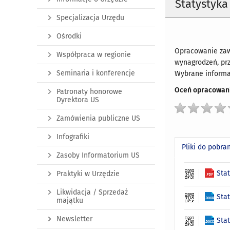
Statystyka
Specjalizacja Urzędu
Ośrodki
Opracowanie zawi
Współpraca w regionie
wynagrodzeń, prz
Seminaria i konferencje
Wybrane informa
Oceń opracowani
Patronaty honorowe
Dyrektora US
Zamówienia publiczne US
Infografiki
Pliki do pobra
Zasoby Informatorium US
Sta
Praktyki w Urzędzie
Likwidacja / Sprzedaż
Sta
majątku
Newsletter
Sta