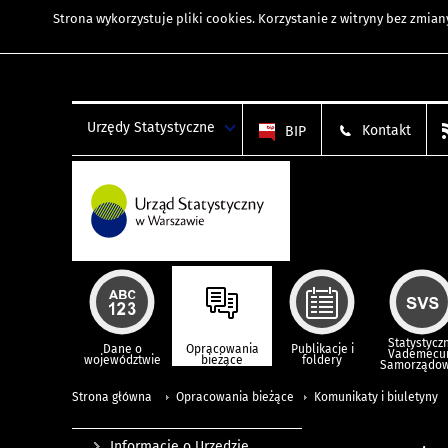
Strona wykorzystuje
pliki cookies
. Korzystanie z witryny bez zmi
Urzędy Statystyczne
Kontakt
BIP
Statystycz
Dane o
Opracowania
Publikacje i
Vademec
województwie
bieżące
foldery
Samorządo
Strona główna
Opracowania bieżące
Komunikaty i biuletyny
Informacje o Urzędzie