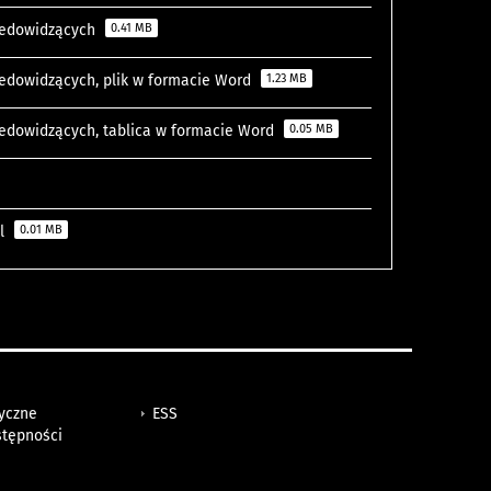
niedowidzących
0.41 MB
niedowidzących, plik w formacie Word
1.23 MB
niedowidzących, tablica w formacie Word
0.05 MB
el
0.01 MB
tyczne
ESS
stępności