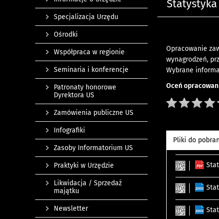
Statystyka
Specjalizacja Urzędu
Ośrodki
Opracowanie zawi
Współpraca w regionie
wynagrodzeń, prz
Seminaria i konferencje
Wybrane informa
Oceń opracowani
Patronaty honorowe
Dyrektora US
Zamówienia publiczne US
Infografiki
Pliki do pobra
Zasoby Informatorium US
Sta
Praktyki w Urzędzie
Likwidacja / Sprzedaż
Sta
majątku
Newsletter
Sta