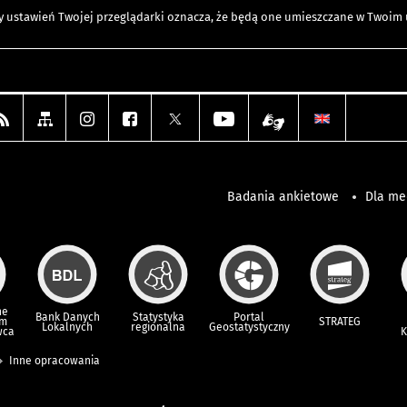
any ustawień Twojej przeglądarki oznacza, że będą one umieszczane w Twoi
Badania ankietowe
Dla m
ne
Bank Danych
Statystyka
Portal
um
STRATEG
Lokalnych
regionalna
Geostatystyczny
wca
K
Inne opracowania