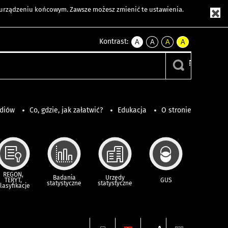
m urządzeniu końcowym. Zawsze możesz zmienić te ustawienia.
Kontrast:
A
A
A
A
kontrast
kontrast
kontrast
kontrast
domyślny
biały
żółty
czarny
tekst
tekst
tekst
na
na
na
czarnym
czarnym
żółtym
ediów
Co, gdzie, jak załatwić?
Edukacja
O stronie
REGON,
Badania
Urzędy
TERYT,
GUS
statystyczne
statystyczne
lasyfikacje