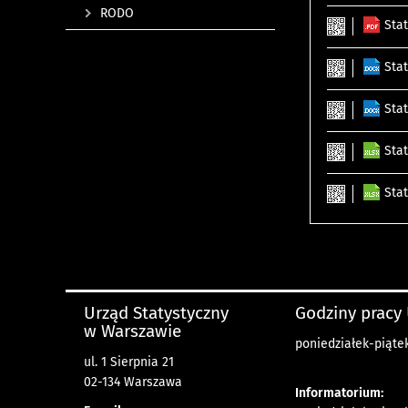
RODO
Sta
Sta
Sta
Sta
Sta
Urząd Statystyczny
Godziny pracy
w Warszawie
poniedziałek-piątek
ul. 1 Sierpnia 21
02-134 Warszawa
Informatorium: