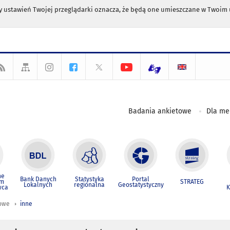
any ustawień Twojej przeglądarki oznacza, że będą one umieszczane w Twoi
Badania ankietowe
Dla m
ne
Bank Danych
Statystyka
Portal
um
STRATEG
Lokalnych
regionalna
Geostatystyczny
wca
K
iowe
inne