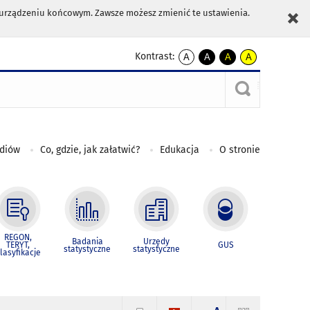
m urządzeniu końcowym. Zawsze możesz zmienić te ustawienia.
Kontrast:
A
A
A
A
kontrast
kontrast
kontrast
kontrast
domyślny
biały
żółty
czarny
tekst
tekst
tekst
na
na
na
czarnym
czarnym
żółtym
ediów
Co, gdzie, jak załatwić?
Edukacja
O stronie
REGON,
Badania
Urzędy
TERYT,
GUS
statystyczne
statystyczne
lasyfikacje