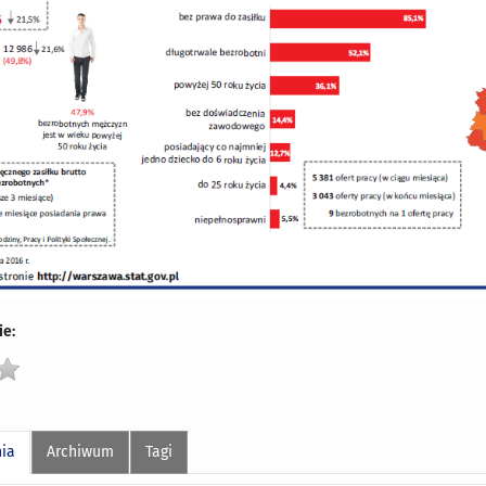
e:
nia
Archiwum
Tagi