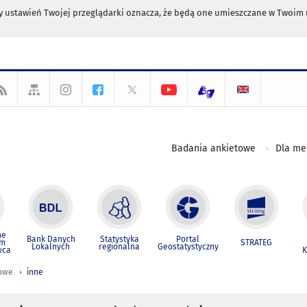
any ustawień Twojej przeglądarki oznacza, że będą one umieszczane w Twoi
Badania ankietowe
Dla m
ne
Bank Danych
Statystyka
Portal
um
STRATEG
Lokalnych
regionalna
Geostatystyczny
wca
K
iowe
inne