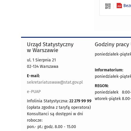
Bez
Urząd Statystyczny
Godziny pracy
w Warszawie
poniedziałek-piątek
ul. 1 Sierpnia 21
02-134 Warszawa
Informatorium:
E-mail:
poniedziałek-piątek
sekretariatuswaw@stat.gov.pl
REGON:
e-PUAP
poniedziałek 8:00-
wtorek-piątek 8.00
Infolinia Statystyczna:
22 279 99 99
(opłata zgodna z taryfą operatora)
Konsultanci są dostępni w dni
robocze:
pon.- pt.: godz. 8.00 - 15.00