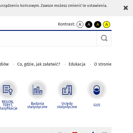
m urządzeniu końcowym. Zawsze możesz zmienić te ustawienia.
Kontrast:
A
A
A
A
kontrast
kontrast
kontrast
kontrast
domyślny
biały
żółty
czarny
tekst
tekst
tekst
na
na
na
czarnym
czarnym
żółtym
ediów
Co, gdzie, jak załatwić?
Edukacja
O stronie
REGON,
Badania
Urzędy
TERYT,
GUS
statystyczne
statystyczne
lasyfikacje