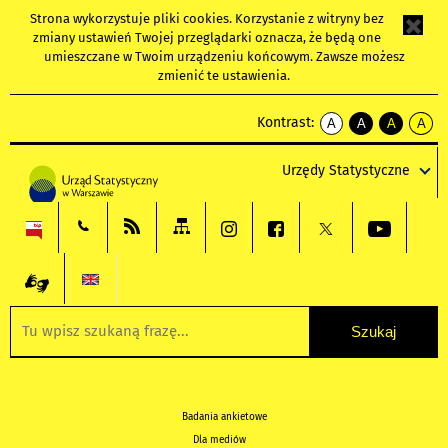
Strona wykorzystuje
pliki cookies
. Korzystanie z witryny bez
zmiany ustawień Twojej przeglądarki oznacza, że będą one
umieszczane w Twoim urządzeniu końcowym. Zawsze możesz
zmienić te ustawienia.
Kontrast:
A
A
A
A
kontrast
kontrast
kontrast
kontra
domyślny
biały
żółty
czarny
Urzędy Statystyczne
tekst
tekst
tekst
na
na
na
czarnym
czarnym
żółtym
Badania ankietowe
Dla mediów