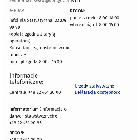
sekretariatuswaw@stat.gov.pl
15.00
e-PUAP
REGON:
poniedziałek 8:00-18:00
Infolinia Statystyczna:
22 279
wtorek-piątek 8.00-15.00
99 99
(opłata zgodna z taryfą
operatora)
Konsultanci są dostępni w dni
robocze:
pon.- pt.: godz. 8.00 - 15.00
Informacje
telefoniczne:
Urzędy statystyczne
Deklaracja dostępności
Centrala: +48 22 464 20 00
Informatorium
(informacja o
danych statystycznych)
:
+48 22 464 20 85
REGON:
+48 22 464 20 00