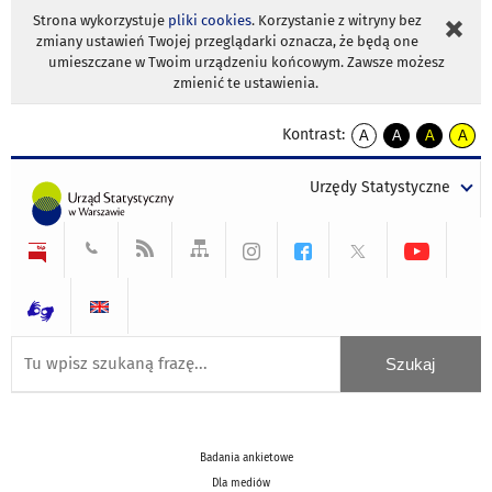
Strona wykorzystuje
pliki cookies
. Korzystanie z witryny bez
zmiany ustawień Twojej przeglądarki oznacza, że będą one
umieszczane w Twoim urządzeniu końcowym. Zawsze możesz
zmienić te ustawienia.
Kontrast:
A
A
A
A
kontrast
kontrast
kontrast
kontra
domyślny
biały
żółty
czarny
Urzędy Statystyczne
tekst
tekst
tekst
na
na
na
czarnym
czarnym
żółtym
Badania ankietowe
Dla mediów