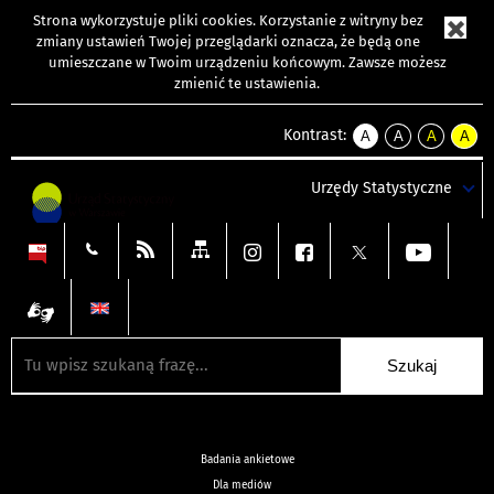
Strona wykorzystuje
pliki cookies
. Korzystanie z witryny bez
zmiany ustawień Twojej przeglądarki oznacza, że będą one
umieszczane w Twoim urządzeniu końcowym. Zawsze możesz
zmienić te ustawienia.
Kontrast:
A
A
A
A
kontrast
kontrast
kontrast
kontra
domyślny
biały
żółty
czarny
Urzędy Statystyczne
tekst
tekst
tekst
na
na
na
czarnym
czarnym
żółtym
Badania ankietowe
Dla mediów