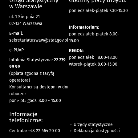
Urząd Statystyczny
Godziny pracy Urzędu:
w Warszawie
poniedziałek-piątek 7.30-15.30
ul. 1 Sierpnia 21
02-134 Warszawa
Informatorium:
E-mail:
poniedziałek-piątek 8.00-
sekretariatuswaw@stat.gov.pl
15.00
e-PUAP
REGON:
poniedziałek 8:00-18:00
Infolinia Statystyczna:
22 279
wtorek-piątek 8.00-15.00
99 99
(opłata zgodna z taryfą
operatora)
Konsultanci są dostępni w dni
robocze:
pon.- pt.: godz. 8.00 - 15.00
Informacje
telefoniczne:
Urzędy statystyczne
Deklaracja dostępności
Centrala: +48 22 464 20 00