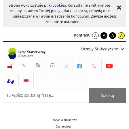
Strona wykorzystuje
pliki cookies
. Korzystanie z witryny bez
zmiany ustawień Twojej przeglądarki oznacza, że będą one
umieszczane w Twoim urządzeniu końcowym. Zawsze możesz
zmienić te ustawienia.
Kontrast:
A
A
A
A
kontrast
kontrast
kontrast
kontra
domyślny
biały
żółty
czarny
Urzędy Statystyczne
tekst
tekst
tekst
na
na
na
czarnym
czarnym
żółtym
Badania ankietowe
Dla mediów