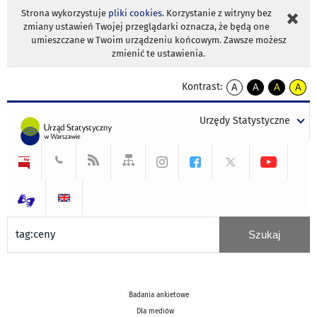
Strona wykorzystuje
pliki cookies
. Korzystanie z witryny bez
zmiany ustawień Twojej przeglądarki oznacza, że będą one
umieszczane w Twoim urządzeniu końcowym. Zawsze możesz
zmienić te ustawienia.
Kontrast:
A
A
A
A
kontrast
kontrast
kontrast
kontra
domyślny
biały
żółty
czarny
Urzędy Statystyczne
tekst
tekst
tekst
na
na
na
czarnym
czarnym
żółtym
Badania ankietowe
Dla mediów