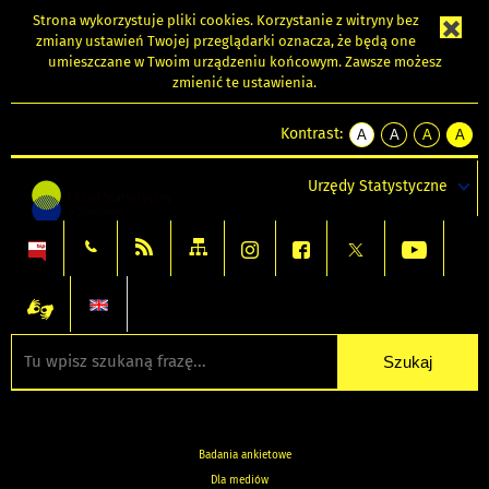
Strona wykorzystuje
pliki cookies
. Korzystanie z witryny bez
zmiany ustawień Twojej przeglądarki oznacza, że będą one
umieszczane w Twoim urządzeniu końcowym. Zawsze możesz
zmienić te ustawienia.
Kontrast:
A
A
A
A
kontrast
kontrast
kontrast
kontra
domyślny
biały
żółty
czarny
Urzędy Statystyczne
tekst
tekst
tekst
na
na
na
czarnym
czarnym
żółtym
Badania ankietowe
Dla mediów