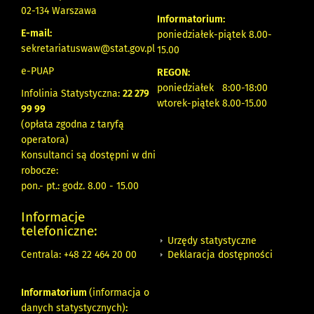
02-134 Warszawa
Informatorium:
E-mail:
poniedziałek-piątek 8.00-
sekretariatuswaw@stat.gov.pl
15.00
e-PUAP
REGON:
poniedziałek 8:00-18:00
Infolinia Statystyczna:
22 279
wtorek-piątek 8.00-15.00
99 99
(opłata zgodna z taryfą
operatora)
Konsultanci są dostępni w dni
robocze:
pon.- pt.: godz. 8.00 - 15.00
Informacje
telefoniczne:
Urzędy statystyczne
Deklaracja dostępności
Centrala: +48 22 464 20 00
Informatorium
(informacja o
danych statystycznych)
: