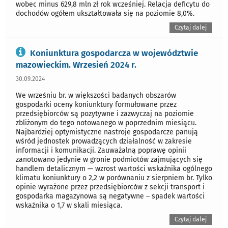
wobec minus 629,8 mln zł rok wcześniej. Relacja deficytu do
dochodów ogółem ukształtowała się na poziomie 8,0%.
Czytaj dalej
Koniunktura gospodarcza w województwie
mazowieckim. Wrzesień 2024 r.
30.09.2024
We wrześniu br. w większości badanych obszarów
gospodarki oceny koniunktury formułowane przez
przedsiębiorców są pozytywne i zazwyczaj na poziomie
zbliżonym do tego notowanego w poprzednim miesiącu.
Najbardziej optymistyczne nastroje gospodarcze panują
wśród jednostek prowadzących działalność w zakresie
informacji i komunikacji. Zauważalną poprawę opinii
zanotowano jedynie w gronie podmiotów zajmujących się
handlem detalicznym — wzrost wartości wskaźnika ogólnego
klimatu koniunktury o 2,2 w porównaniu z sierpniem br. Tylko
opinie wyrażone przez przedsiębiorców z sekcji transport i
gospodarka magazynowa są negatywne – spadek wartości
wskaźnika o 1,7 w skali miesiąca.
Czytaj dalej