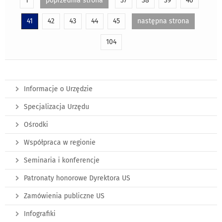
1
poprzednia strona
37
38
39
40
41
42
43
44
45
następna strona
104
Informacje o Urzędzie
Specjalizacja Urzędu
Ośrodki
Współpraca w regionie
Seminaria i konferencje
Patronaty honorowe Dyrektora US
Zamówienia publiczne US
Infografiki