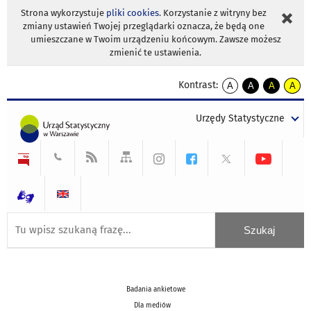
Strona wykorzystuje
pliki cookies
. Korzystanie z witryny bez
zmiany ustawień Twojej przeglądarki oznacza, że będą one
umieszczane w Twoim urządzeniu końcowym. Zawsze możesz
zmienić te ustawienia.
Kontrast:
A
A
A
A
kontrast
kontrast
kontrast
kontra
domyślny
biały
żółty
czarny
Urzędy Statystyczne
tekst
tekst
tekst
na
na
na
czarnym
czarnym
żółtym
Badania ankietowe
Dla mediów