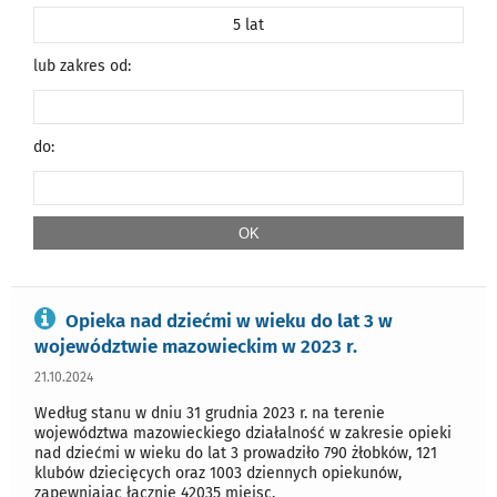
5 lat
lub zakres od:
do:
Opieka nad dziećmi w wieku do lat 3 w
województwie mazowieckim w 2023 r.
21.10.2024
Według stanu w dniu 31 grudnia 2023 r. na terenie
województwa mazowieckiego działalność w zakresie opieki
nad dziećmi w wieku do lat 3 prowadziło 790 żłobków, 121
klubów dziecięcych oraz 1003 dziennych opiekunów,
zapewniając łącznie 42035 miejsc.