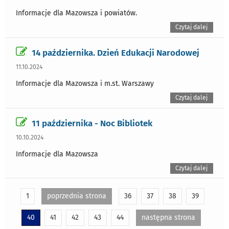
Informacje dla Mazowsza i powiatów.
Czytaj dalej
14 października. Dzień Edukacji Narodowej
11.10.2024
Informacje dla Mazowsza i m.st. Warszawy
Czytaj dalej
11 października - Noc Bibliotek
10.10.2024
Informacje dla Mazowsza
Czytaj dalej
1
poprzednia strona
36
37
38
39
40
41
42
43
44
następna strona