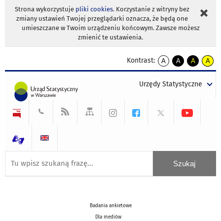
Strona wykorzystuje
pliki cookies
. Korzystanie z witryny bez
zmiany ustawień Twojej przeglądarki oznacza, że będą one
umieszczane w Twoim urządzeniu końcowym. Zawsze możesz
zmienić te ustawienia.
Kontrast:
A
A
A
A
kontrast
kontrast
kontrast
kontra
domyślny
biały
żółty
czarny
Urzędy Statystyczne
tekst
tekst
tekst
na
na
na
czarnym
czarnym
żółtym
Badania ankietowe
Dla mediów