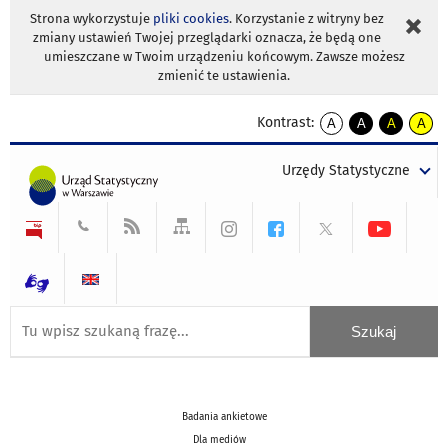
Strona wykorzystuje
pliki cookies
. Korzystanie z witryny bez
zmiany ustawień Twojej przeglądarki oznacza, że będą one
umieszczane w Twoim urządzeniu końcowym. Zawsze możesz
zmienić te ustawienia.
Kontrast:
A
A
A
A
kontrast
kontrast
kontrast
kontra
domyślny
biały
żółty
czarny
Urzędy Statystyczne
tekst
tekst
tekst
na
na
na
czarnym
czarnym
żółtym
Badania ankietowe
Dla mediów