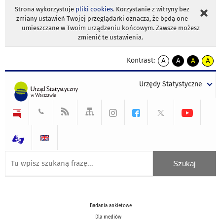
Strona wykorzystuje
pliki cookies
. Korzystanie z witryny bez
zmiany ustawień Twojej przeglądarki oznacza, że będą one
umieszczane w Twoim urządzeniu końcowym. Zawsze możesz
zmienić te ustawienia.
Kontrast:
A
A
A
A
kontrast
kontrast
kontrast
kontra
domyślny
biały
żółty
czarny
Urzędy Statystyczne
tekst
tekst
tekst
na
na
na
czarnym
czarnym
żółtym
Badania ankietowe
Dla mediów