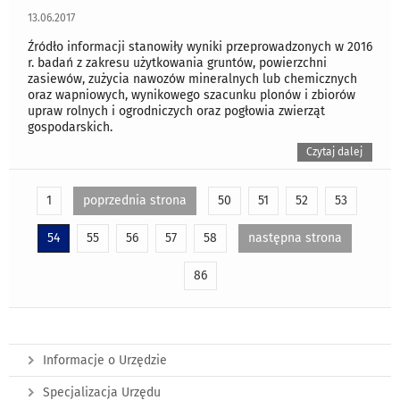
13.06.2017
Źródło informacji stanowiły wyniki przeprowadzonych w 2016
r. badań z zakresu użytkowania gruntów, powierzchni
zasiewów, zużycia nawozów mineralnych lub chemicznych
oraz wapniowych, wynikowego szacunku plonów i zbiorów
upraw rolnych i ogrodniczych oraz pogłowia zwierząt
gospodarskich.
Czytaj dalej
1
poprzednia strona
50
51
52
53
54
55
56
57
58
następna strona
86
Informacje o Urzędzie
Specjalizacja Urzędu