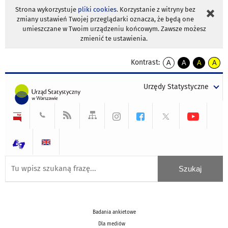
Strona wykorzystuje
pliki cookies
. Korzystanie z witryny bez
zmiany ustawień Twojej przeglądarki oznacza, że będą one
umieszczane w Twoim urządzeniu końcowym. Zawsze możesz
zmienić te ustawienia.
Kontrast:
A
A
A
A
kontrast
kontrast
kontrast
kontra
domyślny
biały
żółty
czarny
Urzędy Statystyczne
tekst
tekst
tekst
na
na
na
czarnym
czarnym
żółtym
Badania ankietowe
Dla mediów