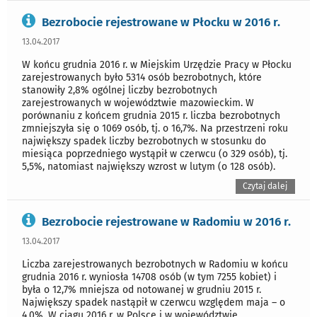
Bezrobocie rejestrowane w Płocku w 2016 r.
13.04.2017
W końcu grudnia 2016 r. w Miejskim Urzędzie Pracy w Płocku
zarejestrowanych było 5314 osób bezrobotnych, które
stanowiły 2,8% ogólnej liczby bezrobotnych
zarejestrowanych w województwie mazowieckim. W
porównaniu z końcem grudnia 2015 r. liczba bezrobotnych
zmniejszyła się o 1069 osób, tj. o 16,7%. Na przestrzeni roku
największy spadek liczby bezrobotnych w stosunku do
miesiąca poprzedniego wystąpił w czerwcu (o 329 osób), tj.
5,5%, natomiast największy wzrost w lutym (o 128 osób).
Czytaj dalej
Bezrobocie rejestrowane w Radomiu w 2016 r.
13.04.2017
Liczba zarejestrowanych bezrobotnych w Radomiu w końcu
grudnia 2016 r. wyniosła 14708 osób (w tym 7255 kobiet) i
była o 12,7% mniejsza od notowanej w grudniu 2015 r.
Największy spadek nastąpił w czerwcu względem maja – o
4,0%. W ciągu 2016 r. w Polsce i w województwie