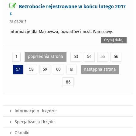
Bezrobocie rejestrowane w końcu lutego 2017
r.
28.03.2017
Informacje dla Mazowsza, powiatów i m.st. Warszawy.
Czytaj dalej
1
poprzednia strona
53
54
55
56
57
58
59
60
61
następna strona
86
Informacje o Urzędzie
Specjalizacja Urzędu
Ośrodki