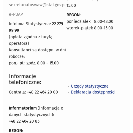
sekretariatuswaw@stat.gov.pl
15.00
e-PUAP
REGON:
poniedziałek 8:00-18:00
Infolinia Statystyczna:
22 279
wtorek-piątek 8.00-15.00
99 99
(opłata zgodna z taryfą
operatora)
Konsultanci są dostępni w dni
robocze:
pon.- pt.: godz. 8.00 - 15.00
Informacje
telefoniczne:
Urzędy statystyczne
Deklaracja dostępności
Centrala: +48 22 464 20 00
Informatorium
(informacja o
danych statystycznych)
:
+48 22 464 20 85
REGON: