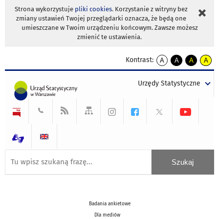
Strona wykorzystuje
pliki cookies
. Korzystanie z witryny bez
zmiany ustawień Twojej przeglądarki oznacza, że będą one
umieszczane w Twoim urządzeniu końcowym. Zawsze możesz
zmienić te ustawienia.
Kontrast:
A
A
A
A
kontrast
kontrast
kontrast
kontra
domyślny
biały
żółty
czarny
Urzędy Statystyczne
tekst
tekst
tekst
na
na
na
czarnym
czarnym
żółtym
Badania ankietowe
Dla mediów