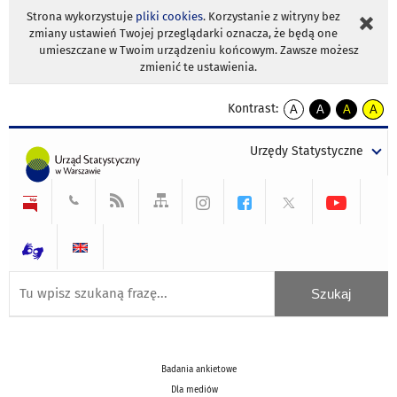
Strona wykorzystuje
pliki cookies
. Korzystanie z witryny bez
zmiany ustawień Twojej przeglądarki oznacza, że będą one
umieszczane w Twoim urządzeniu końcowym. Zawsze możesz
zmienić te ustawienia.
Kontrast:
A
A
A
A
kontrast
kontrast
kontrast
kontra
domyślny
biały
żółty
czarny
Urzędy Statystyczne
tekst
tekst
tekst
na
na
na
czarnym
czarnym
żółtym
Badania ankietowe
Dla mediów