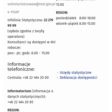
sekretariatuswaw@stat.gov.pl
15.00
e-PUAP
REGON:
poniedziałek 8:00-18:00
Infolinia Statystyczna:
22 279
wtorek-piątek 8.00-15.00
99 99
(opłata zgodna z taryfą
operatora)
Konsultanci są dostępni w dni
robocze:
pon.- pt.: godz. 8.00 - 15.00
Informacje
telefoniczne:
Urzędy statystyczne
Deklaracja dostępności
Centrala: +48 22 464 20 00
Informatorium
(informacja o
danych statystycznych)
:
+48 22 464 20 85
REGON: