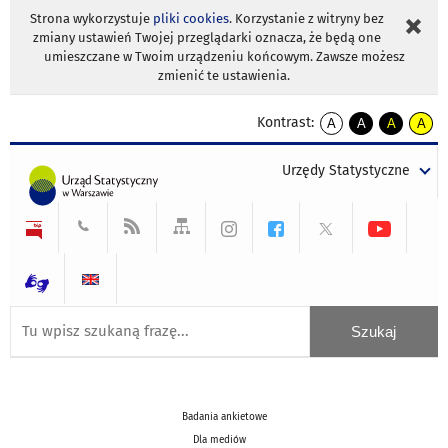
Strona wykorzystuje
pliki cookies
. Korzystanie z witryny bez
zmiany ustawień Twojej przeglądarki oznacza, że będą one
umieszczane w Twoim urządzeniu końcowym. Zawsze możesz
zmienić te ustawienia.
Kontrast:
A
A
A
A
kontrast
kontrast
kontrast
kontra
domyślny
biały
żółty
czarny
Urzędy Statystyczne
tekst
tekst
tekst
na
na
na
czarnym
czarnym
żółtym
Badania ankietowe
Dla mediów