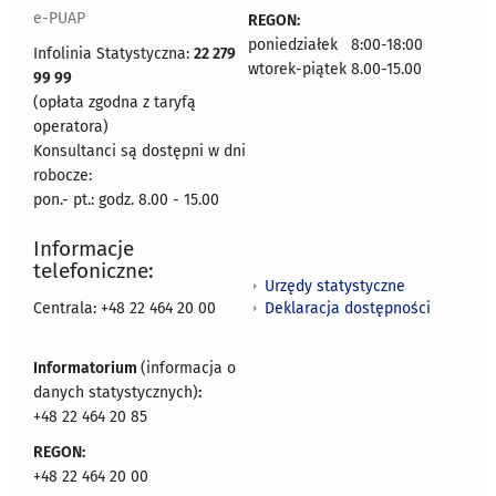
e-PUAP
REGON:
poniedziałek 8:00-18:00
Infolinia Statystyczna:
22 279
wtorek-piątek 8.00-15.00
99 99
(opłata zgodna z taryfą
operatora)
Konsultanci są dostępni w dni
robocze:
pon.- pt.: godz. 8.00 - 15.00
Informacje
telefoniczne:
Urzędy statystyczne
Deklaracja dostępności
Centrala: +48 22 464 20 00
Informatorium
(informacja o
danych statystycznych)
:
+48 22 464 20 85
REGON:
+48 22 464 20 00