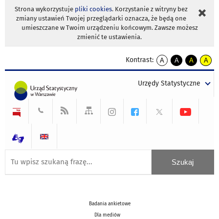
Strona wykorzystuje
pliki cookies
. Korzystanie z witryny bez
zmiany ustawień Twojej przeglądarki oznacza, że będą one
umieszczane w Twoim urządzeniu końcowym. Zawsze możesz
zmienić te ustawienia.
Kontrast:
A
A
A
A
kontrast
kontrast
kontrast
kontra
domyślny
biały
żółty
czarny
Urzędy Statystyczne
tekst
tekst
tekst
na
na
na
czarnym
czarnym
żółtym
Badania ankietowe
Dla mediów