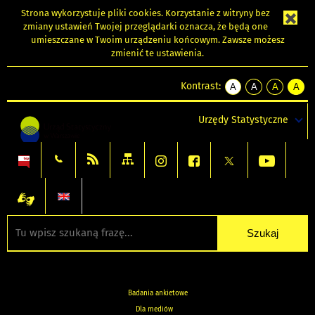
Strona wykorzystuje
pliki cookies
. Korzystanie z witryny bez
zmiany ustawień Twojej przeglądarki oznacza, że będą one
umieszczane w Twoim urządzeniu końcowym. Zawsze możesz
zmienić te ustawienia.
Kontrast:
A
A
A
A
kontrast
kontrast
kontrast
kontra
domyślny
biały
żółty
czarny
Urzędy Statystyczne
tekst
tekst
tekst
na
na
na
czarnym
czarnym
żółtym
Badania ankietowe
Dla mediów