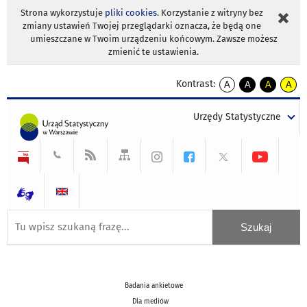
Strona wykorzystuje
pliki cookies
. Korzystanie z witryny bez
zmiany ustawień Twojej przeglądarki oznacza, że będą one
umieszczane w Twoim urządzeniu końcowym. Zawsze możesz
zmienić te ustawienia.
Kontrast:
A
A
A
A
kontrast
kontrast
kontrast
kontra
domyślny
biały
żółty
czarny
Urzędy Statystyczne
tekst
tekst
tekst
na
na
na
czarnym
czarnym
żółtym
Badania ankietowe
Dla mediów