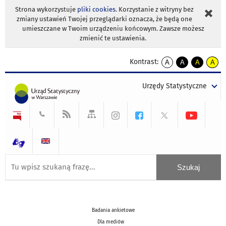
Strona wykorzystuje
pliki cookies
. Korzystanie z witryny bez
zmiany ustawień Twojej przeglądarki oznacza, że będą one
umieszczane w Twoim urządzeniu końcowym. Zawsze możesz
zmienić te ustawienia.
Kontrast:
A
A
A
A
kontrast
kontrast
kontrast
kontra
domyślny
biały
żółty
czarny
Urzędy Statystyczne
tekst
tekst
tekst
na
na
na
czarnym
czarnym
żółtym
Badania ankietowe
Dla mediów