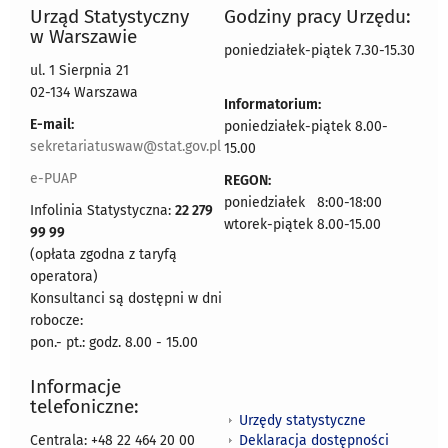
Urząd Statystyczny
Godziny pracy Urzędu:
w Warszawie
poniedziałek-piątek 7.30-15.30
ul. 1 Sierpnia 21
02-134 Warszawa
Informatorium:
E-mail:
poniedziałek-piątek 8.00-
sekretariatuswaw@stat.gov.pl
15.00
e-PUAP
REGON:
poniedziałek 8:00-18:00
Infolinia Statystyczna:
22 279
wtorek-piątek 8.00-15.00
99 99
(opłata zgodna z taryfą
operatora)
Konsultanci są dostępni w dni
robocze:
pon.- pt.: godz. 8.00 - 15.00
Informacje
telefoniczne:
Urzędy statystyczne
Deklaracja dostępności
Centrala: +48 22 464 20 00