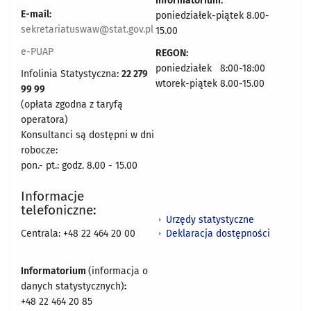
Informatorium:
E-mail:
poniedziałek-piątek 8.00-
sekretariatuswaw@stat.gov.pl
15.00
e-PUAP
REGON:
poniedziałek 8:00-18:00
Infolinia Statystyczna:
22 279
wtorek-piątek 8.00-15.00
99 99
(opłata zgodna z taryfą
operatora)
Konsultanci są dostępni w dni
robocze:
pon.- pt.: godz. 8.00 - 15.00
Informacje
telefoniczne:
Urzędy statystyczne
Deklaracja dostępności
Centrala: +48 22 464 20 00
Informatorium
(informacja o
danych statystycznych)
:
+48 22 464 20 85