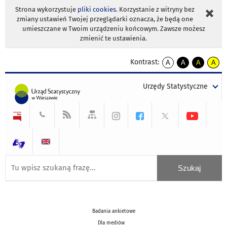
Strona wykorzystuje
pliki cookies
. Korzystanie z witryny bez
zmiany ustawień Twojej przeglądarki oznacza, że będą one
umieszczane w Twoim urządzeniu końcowym. Zawsze możesz
zmienić te ustawienia.
Kontrast:
A
A
A
A
kontrast
kontrast
kontrast
kontra
domyślny
biały
żółty
czarny
Urzędy Statystyczne
tekst
tekst
tekst
na
na
na
czarnym
czarnym
żółtym
Badania ankietowe
Dla mediów