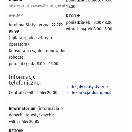
poniedziałek-piątek 8.00-
sekretariatuswaw@stat.gov.pl
15.00
e-PUAP
REGON:
poniedziałek 8:00-18:00
Infolinia Statystyczna:
22 279
wtorek-piątek 8.00-15.00
99 99
(opłata zgodna z taryfą
operatora)
Konsultanci są dostępni w dni
robocze:
pon.- pt.: godz. 8.00 - 15.00
Informacje
telefoniczne:
Urzędy statystyczne
Deklaracja dostępności
Centrala: +48 22 464 20 00
Informatorium
(informacja o
danych statystycznych)
:
+48 22 464 20 85
REGON: