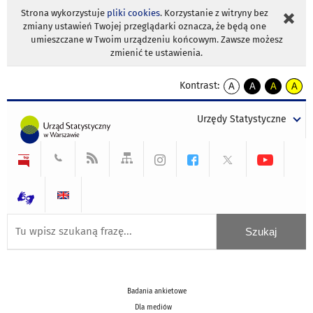
Strona wykorzystuje
pliki cookies
. Korzystanie z witryny bez
zmiany ustawień Twojej przeglądarki oznacza, że będą one
umieszczane w Twoim urządzeniu końcowym. Zawsze możesz
zmienić te ustawienia.
Kontrast:
A
A
A
A
kontrast
kontrast
kontrast
kontra
domyślny
biały
żółty
czarny
Urzędy Statystyczne
tekst
tekst
tekst
na
na
na
czarnym
czarnym
żółtym
Badania ankietowe
Dla mediów