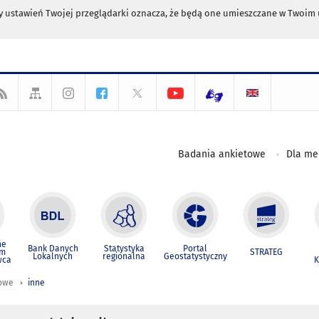
any ustawień Twojej przeglądarki oznacza, że będą one umieszczane w Twoi
Badania ankietowe
Dla m
ne
Bank Danych
Statystyka
Portal
um
STRATEG
Lokalnych
regionalna
Geostatystyczny
wca
K
iowe
inne