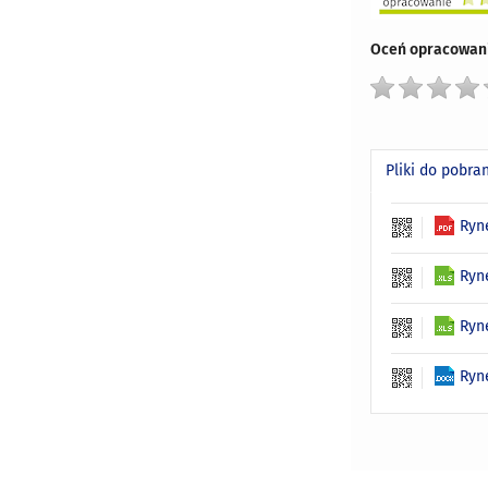
Oceń opracowani
Pliki do pobra
Ryn
Ryn
Ryn
Ryn