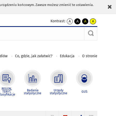
m urządzeniu końcowym. Zawsze możesz zmienić te ustawienia.
Kontrast:
A
A
A
A
kontrast
kontrast
kontrast
kontrast
domyślny
biały
żółty
czarny
tekst
tekst
tekst
na
na
na
czarnym
czarnym
żółtym
ediów
Co, gdzie, jak załatwić?
Edukacja
O stronie
REGON,
Badania
Urzędy
TERYT,
GUS
statystyczne
statystyczne
lasyfikacje