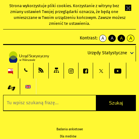
Strona wykorzystuje
pliki cookies
. Korzystanie z witryny bez
zmiany ustawień Twojej przeglądarki oznacza, że będą one
umieszczane w Twoim urządzeniu końcowym. Zawsze możesz
zmienić te ustawienia.
Kontrast:
A
A
A
A
kontrast
kontrast
kontrast
kontra
domyślny
biały
żółty
czarny
Urzędy Statystyczne
tekst
tekst
tekst
na
na
na
czarnym
czarnym
żółtym
Badania ankietowe
Dla mediów