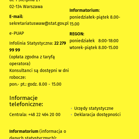
02-134 Warszawa
Informatorium:
E-mail:
poniedziałek-piątek 8.00-
sekretariatuswaw@stat.gov.pl
15.00
e-PUAP
REGON:
poniedziałek 8:00-18:00
Infolinia Statystyczna:
22 279
wtorek-piątek 8.00-15.00
99 99
(opłata zgodna z taryfą
operatora)
Konsultanci są dostępni w dni
robocze:
pon.- pt.: godz. 8.00 - 15.00
Informacje
telefoniczne:
Urzędy statystyczne
Deklaracja dostępności
Centrala: +48 22 464 20 00
Informatorium
(informacja o
danych statystycznych)
: