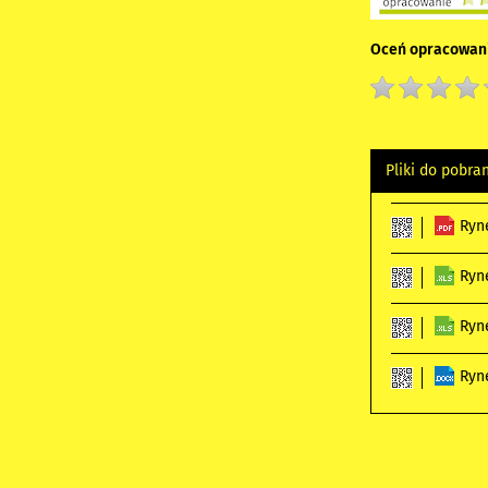
Oceń opracowani
Pliki do pobra
Ryn
Ryn
Ryn
Ryn