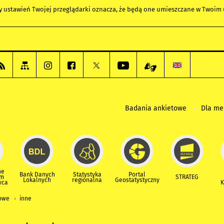
any ustawień Twojej przeglądarki oznacza, że będą one umieszczane w Twoi
Badania ankietowe
Dla m
ne
Bank Danych
Statystyka
Portal
um
STRATEG
Lokalnych
regionalna
Geostatystyczny
wca
K
iowe
inne