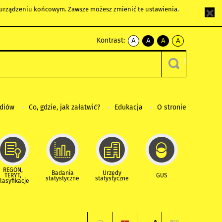
m urządzeniu końcowym. Zawsze możesz zmienić te ustawienia.
Kontrast:
A
A
A
A
kontrast
kontrast
kontrast
kontrast
domyślny
biały
żółty
czarny
tekst
tekst
tekst
na
na
na
czarnym
czarnym
żółtym
ediów
Co, gdzie, jak załatwić?
Edukacja
O stronie
REGON,
Badania
Urzędy
TERYT,
GUS
statystyczne
statystyczne
lasyfikacje