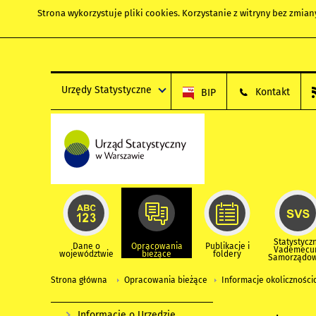
Strona wykorzystuje
pliki cookies
. Korzystanie z witryny bez zmi
Urzędy Statystyczne
Kontakt
BIP
Statystycz
Dane o
Opracowania
Publikacje i
Vademec
województwie
bieżące
foldery
Samorządo
Strona główna
Opracowania bieżące
Informacje okolicznośc
Informacje o Urzędzie