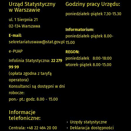
Urząd Statystyczny
Godziny pracy Urzędu:
w Warszawie
poniedziałek-piątek 7.30-15.30
ul. 1 Sierpnia 21
02-134 Warszawa
Informatorium:
E-mail:
poniedziałek-piątek 8.00-
sekretariatuswaw@stat.gov.pl
15.00
e-PUAP
REGON:
poniedziałek 8:00-18:00
Infolinia Statystyczna:
22 279
wtorek-piątek 8.00-15.00
99 99
(opłata zgodna z taryfą
operatora)
Konsultanci są dostępni w dni
robocze:
pon.- pt.: godz. 8.00 - 15.00
Informacje
telefoniczne:
Urzędy statystyczne
Deklaracja dostępności
Centrala: +48 22 464 20 00