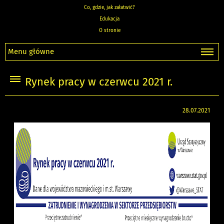
Co, gdzie, jak załatwić?
Edukacja
O stronie
Menu główne
Rynek pracy w czerwcu 2021 r.
28.07.2021