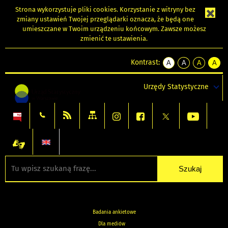
Strona wykorzystuje
pliki cookies
. Korzystanie z witryny bez
zmiany ustawień Twojej przeglądarki oznacza, że będą one
umieszczane w Twoim urządzeniu końcowym. Zawsze możesz
zmienić te ustawienia.
Kontrast:
A
A
A
A
kontrast
kontrast
kontrast
kontra
domyślny
biały
żółty
czarny
Urzędy Statystyczne
tekst
tekst
tekst
na
na
na
czarnym
czarnym
żółtym
Badania ankietowe
Dla mediów