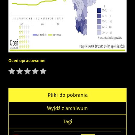
Oceń opracowanie:
Pliki do pobrania
Wyjdź z archiwum
Tagi