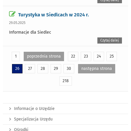
Czytaj dalej
Turystyka w Siedlcach w 2024 r.
29.05.2025
Informacje dla Siedlec
Czytaj dalej
1
poprzednia strona
22
23
24
25
26
27
28
29
30
następna strona
218
Informacje o Urzędzie
Specjalizacja Urzędu
Ośrodki