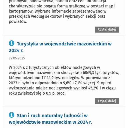
przemysłu, budownictwa, handlu oraz cen. Informacja
charakteryzuje się bogatą formą graficzną w postaci map i
kartogramów. Wybrane informacje zaprezentowano w
przekrojach według sektorów i wybranych sekcji oraz
powiatów.
Czytaj dalej
Turystyka w województwie mazowieckim w
2024 r.
29.05.2025
W 2024 r. z turystycznych obiektów noclegowych w
województwie mazowieckim skorzystało 6869,3 tys. turystów,
którym udzielono 11144,9 tys. noclegów. W porównaniu z
2023 r. było to odpowiednio o 9,6% i 7,1% więcej. Stopień
wykorzystania miejsc noclegowych wyniósł 45,2% i w ciągu
roku zwiększył się o 0,5 p. proc.
Czytaj dalej
Stan i ruch naturalny ludności w
województwie mazowieckim w 2024 r.