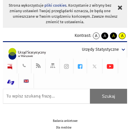
Strona wykorzystuje
pliki cookies
. Korzystanie z witryny bez
zmiany ustawień Twojej przeglądarki oznacza, że będą one
umieszczane w Twoim urządzeniu końcowym. Zawsze możesz
zmienić te ustawienia.
Kontrast:
A
A
A
A
kontrast
kontrast
kontrast
kontra
domyślny
biały
żółty
czarny
Urzędy Statystyczne
tekst
tekst
tekst
na
na
na
czarnym
czarnym
żółtym
Badania ankietowe
Dla mediów