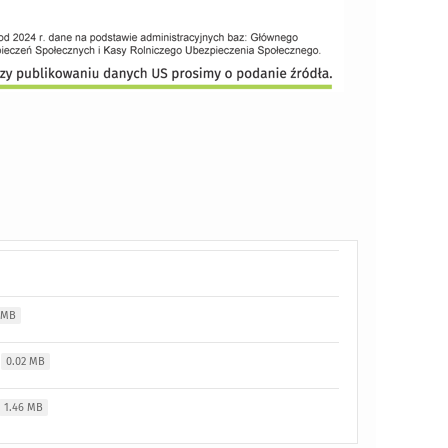
 MB
0.02 MB
1.46 MB