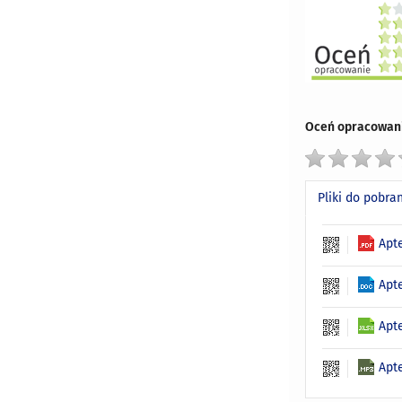
Oceń opracowani
Pliki do pobra
Apt
Apt
Apt
Apt