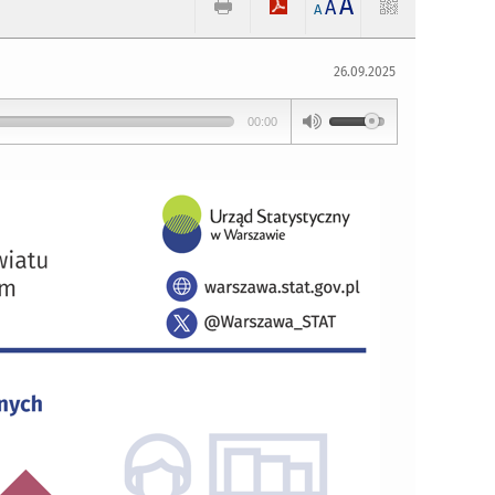
A
A
A
26.09.2025
00:00