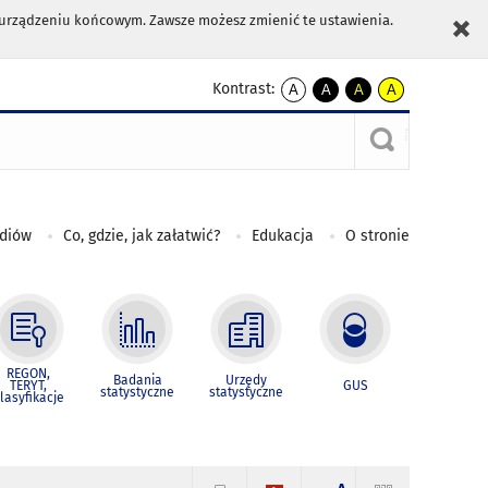
m urządzeniu końcowym. Zawsze możesz zmienić te ustawienia.
Kontrast:
A
A
A
A
kontrast
kontrast
kontrast
kontrast
domyślny
biały
żółty
czarny
tekst
tekst
tekst
na
na
na
czarnym
czarnym
żółtym
ediów
Co, gdzie, jak załatwić?
Edukacja
O stronie
REGON,
Badania
Urzędy
TERYT,
GUS
statystyczne
statystyczne
lasyfikacje