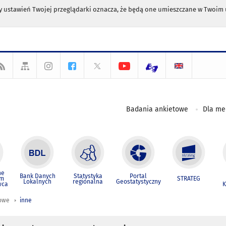
any ustawień Twojej przeglądarki oznacza, że będą one umieszczane w Twoi
Badania ankietowe
Dla m
ne
Bank Danych
Statystyka
Portal
um
STRATEG
Lokalnych
regionalna
Geostatystyczny
wca
K
iowe
inne