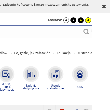
m urządzeniu końcowym. Zawsze możesz zmienić te ustawienia.
Kontrast:
A
A
A
A
kontrast
kontrast
kontrast
kontrast
domyślny
biały
żółty
czarny
tekst
tekst
tekst
na
na
na
czarnym
czarnym
żółtym
ediów
Co, gdzie, jak załatwić?
Edukacja
O stronie
REGON,
Badania
Urzędy
TERYT,
GUS
statystyczne
statystyczne
lasyfikacje