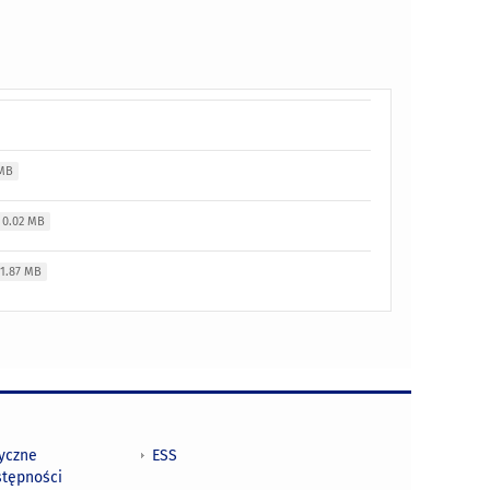
 MB
0.02 MB
1.87 MB
tyczne
ESS
stępności