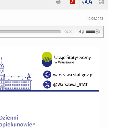
A
A
A
19.09.2025
00:00