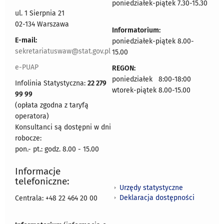
poniedziałek-piątek 7.30-15.30
ul. 1 Sierpnia 21
02-134 Warszawa
Informatorium:
E-mail:
poniedziałek-piątek 8.00-
sekretariatuswaw@stat.gov.pl
15.00
e-PUAP
REGON:
poniedziałek 8:00-18:00
Infolinia Statystyczna:
22 279
wtorek-piątek 8.00-15.00
99 99
(opłata zgodna z taryfą
operatora)
Konsultanci są dostępni w dni
robocze:
pon.- pt.: godz. 8.00 - 15.00
Informacje
telefoniczne:
Urzędy statystyczne
Deklaracja dostępności
Centrala: +48 22 464 20 00