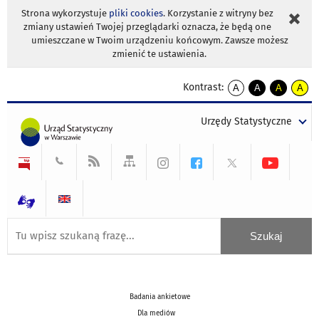
Strona wykorzystuje
pliki cookies
. Korzystanie z witryny bez
zmiany ustawień Twojej przeglądarki oznacza, że będą one
umieszczane w Twoim urządzeniu końcowym. Zawsze możesz
zmienić te ustawienia.
Kontrast:
A
A
A
A
kontrast
kontrast
kontrast
kontra
domyślny
biały
żółty
czarny
Urzędy Statystyczne
tekst
tekst
tekst
na
na
na
czarnym
czarnym
żółtym
Badania ankietowe
Dla mediów