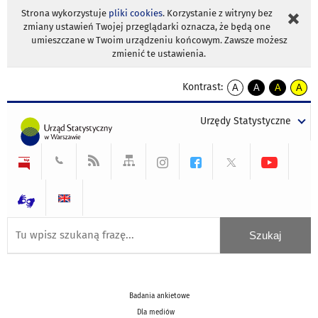
Strona wykorzystuje
pliki cookies
. Korzystanie z witryny bez
zmiany ustawień Twojej przeglądarki oznacza, że będą one
umieszczane w Twoim urządzeniu końcowym. Zawsze możesz
zmienić te ustawienia.
Kontrast:
A
A
A
A
kontrast
kontrast
kontrast
kontra
domyślny
biały
żółty
czarny
Urzędy Statystyczne
tekst
tekst
tekst
na
na
na
czarnym
czarnym
żółtym
Badania ankietowe
Dla mediów