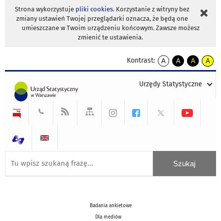
Strona wykorzystuje
pliki cookies
. Korzystanie z witryny bez
zmiany ustawień Twojej przeglądarki oznacza, że będą one
umieszczane w Twoim urządzeniu końcowym. Zawsze możesz
zmienić te ustawienia.
Kontrast:
A
A
A
A
kontrast
kontrast
kontrast
kontra
domyślny
biały
żółty
czarny
Urzędy Statystyczne
tekst
tekst
tekst
na
na
na
czarnym
czarnym
żółtym
Badania ankietowe
Dla mediów